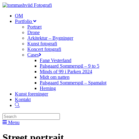
OM
Portfolio
Portræt
Drone
Arkitektur – Bygninger
Kunst fotografi
Koncert fotografi
Cases
Fanø Vesterland
Palsgaard Sommerspil – 9 to 5
Minds of 99 i Parken 2024
Midt om natten
Palsgaard Sommerspil – Spamalot
Herning
Kunst foreninger
Kontakt
Menu
Street portrait